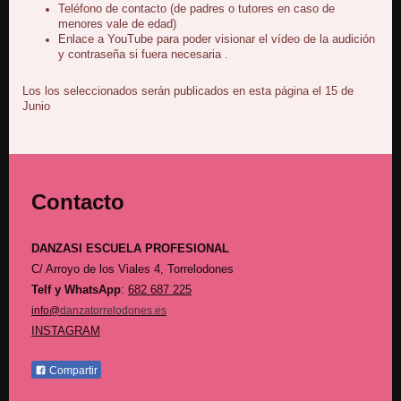
Teléfono de contacto (de padres o tutores en caso de
menores vale de edad)
Enlace a YouTube para poder visionar el vídeo de la audición
y contraseña si fuera necesaria .
Los los seleccionados serán publicados en esta página el 15 de
Junio
Contacto
DANZASI ESCUELA PROFESIONAL
C/ Arroyo de los Viales 4,
Torrelodones
Telf y WhatsApp
:
682 687 225
info@
danzatorrelodones.es
INSTAGRAM
Compartir