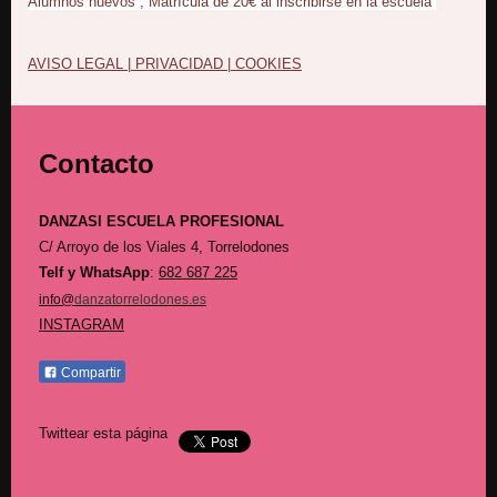
Alumnos nuevos , Matrícula de 20€ al inscribirse en la escuela
AVISO LEGAL | PRIVACIDAD | COOKIES
Contacto
DANZASI ESCUELA PROFESIONAL
C/ Arroyo de los Viales 4,
Torrelodones
Telf y WhatsApp
:
682 687 225
info@
danzatorrelodones.es
INSTAGRAM
Compartir
Twittear esta página