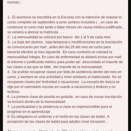
normas ;
1.- El alumno/a se inscribirá en la Escuela con la intención de realizar el
curso completo de septiembre a junio (ambos incluidos ) , en caso de
comenzar el curso más tarde o faltar meses sin causa médica justificada ,
se volverá a abonar la matrícula .
2.- La mensualidad se cobrará por banco del 1 al 5 de cada mes.
3.- La baja del alumno , baja temporal o modificaciones en la inscripción
se comunicarán por mail , antes del día 26 del mes en curso para
hacerse efectivo al mes siguiente . En caso contrario se cobrará la
mensualidad íntegra. En caso de enfermedad se deberá enviar por mail
el informe o justificante médico para poder ser descontado el importe de
las clases a las que se falte , del importe de la mensualidad.
4.- Se podrán recuperar clases por falta de asistencia dentro del mes en
curso, y siempre en una actividad y nivel similares al matriculado. No se
recuperan clases por festividad o vacaciones . La escuela de danza se
rige por el calendario escolar en cuanto a vacaciones y festivos y no
lectivos .
6- La primera clase de prueba es gratuita , en caso de cursar inscripción
se incluirá dentro de la mensualidad .
7- La puntualidad y la asistencia a clase es imprescindible para el
progreso en el aprendizaje
8- Es obligatorio el uniforme y el moño en las clases de ballet . A
excepción de las clases de ballet para adultos nivel iniciación .