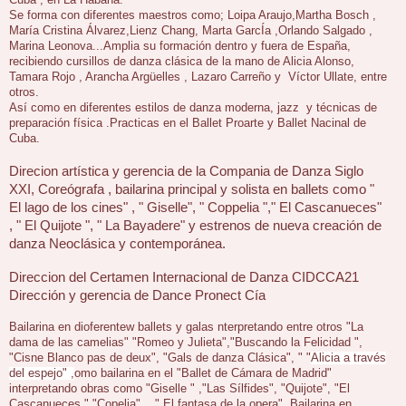
Cuba , en La Habana.
Se forma con diferentes maestros como; Loipa Araujo,Martha Bosch ,
María Cristina Álvarez,Lienz Chang, Marta GarcÍa ,Orlando Salgado ,
Marina Leonova...
Amplia su formación dentro y fuera de España,
recibiendo cursillos de danza clásica de la mano de Alicia Alonso,
Tamara Rojo , Arancha Argüelles , Lazaro Carreño y Víctor Ullate, entre
otros.
Así como en diferentes estilos de danza moderna, jazz y técnicas de
preparación física .Practicas en el Ballet Proarte y B
allet Nacinal de
Cuba.
Direcion artística y gerencia de la Compania de Danza Siglo
XXI, Coreógrafa , bailarina principal y solista en ballets como "
El lago de los cines" , " Giselle", " Coppelia "," El Cascanueces"
, " El Quijote ", " La Bayadere" y estrenos de nueva creación de
danza Neoclásica y contemporánea.
Direccion del Certamen Internacional de Danza CIDCCA21
Dirección y gerencia de Dance Pronect Cía
Bailarina en dioferentew ballets y galas nterpretando entre otros "La
dama de las camelias" "Romeo y Julieta","Buscando la Felicidad ",
"Cisne Blanco pas de deux", "Gals de danza Clásica", " "
Alicia a través
del espejo" ,
omo bailarina en el "Ballet de Cámara de Madrid"
interpretando obras como
"Giselle " ,"Las Sílfides", "Quijote", "El
Cascanueces ","Copelia"...
" El fantasa de la opera". Bailarina en