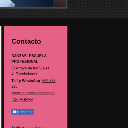
Contacto
DANZASI ESCUELA
PROFESIONAL
C/ Arroyo de los Viales
4,
Torrelodones
Telf y WhatsApp
:
682 687
225
info@
danzatorrelodones.es
INSTAGRAM
Compartir
Twittear esta página