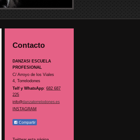
Contacto
DANZASI ESCUELA
PROFESIONAL
C/ Arroyo de los Viales
4,
Torrelodones
Telf y WhatsApp
:
682 687
225
info@
danzatorrelodones.es
INSTAGRAM
Compartir
Twittear esta página