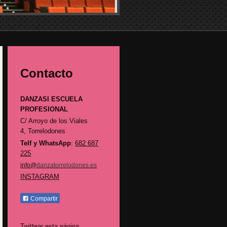
Contacto
DANZASI ESCUELA
PROFESIONAL
C/ Arroyo de los Viales
4,
Torrelodones
Telf y WhatsApp
:
682 687
225
info@
danzatorrelodones.es
INSTAGRAM
Compartir
Twittear esta página