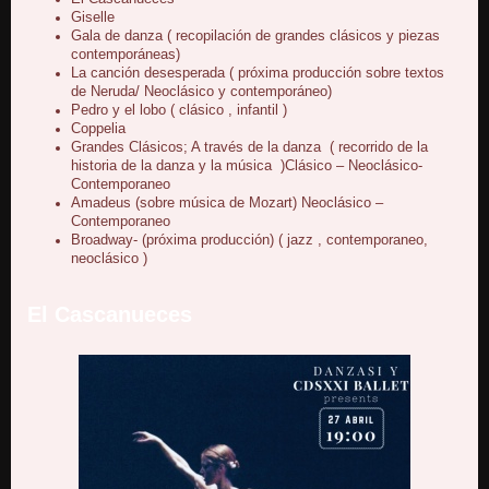
Giselle
Gala de danza ( recopilación de grandes clásicos y piezas
contemporáneas)
La canción desesperada ( próxima producción sobre textos
de Neruda/ Neoclásico y contemporáneo)
Pedro y el lobo ( clásico , infantil )
Coppelia
Grandes Clásicos; A través de la danza ( recorrido de la
historia de la danza y la música )Clásico – Neoclásico-
Contemporaneo
Amadeus (sobre música de Mozart) Neoclásico –
Contemporaneo
Broadway- (próxima producción) ( jazz , contemporaneo,
neoclásico )
El Cascanueces