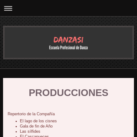
PRODUCCIONES
Repertorio de la Compañía
El lago de los cisnes
Gala de fin de Año
Las sílfides
El Cascanueces